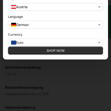
Breite zwischen den Armlehnen: 435–525 mm
Austria
★ Bewertungen
Mechanismus
Language
DONATI-Mechanik, körpergewichtsabhängig einstellbar
German
*Die DONATI-Mechanik ist ein hochwertiger italienischer
Sitzmechanismus, der die Neigung und
Currency
Rückenlehnenverstellung des Stuhls steuert. Er passt die
Euro
Rückstellkraft an Ihr Gewicht an und sorgt dafür, dass sich
der Stuhl für jeden Benutzer natürlich und unterstützend
SHOP NOW
anfühlt.
Sitztiefenverstellung
± 5 cm
Rückenlehnenneigung
Neigungswinkel bis zu 126°
Höhenverstellung