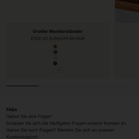
Großer Monitorständer
Angebot
Regulärer Preis
€189,00 EUR
€270,00 EUR
Farbe
Golden Crust
Mahogany
White Mist
Terra
+2
FAQs
Haben Sie eine Frage?
Schauen Sie sich die häufigsten Fragen unserer Kunden an.
Haben Sie noch Fragen? Wenden Sie sich an unseren
Kundensupport.