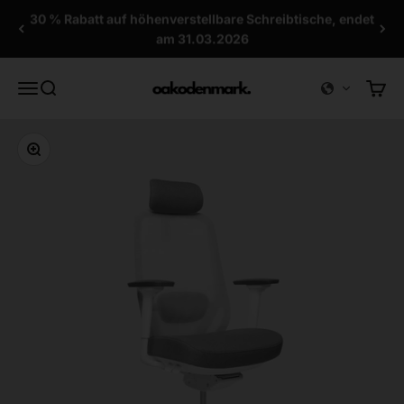
Zum Inhalt springen
30 % Rabatt auf höhenverstellbare Schreibtische, endet
am 31.03.2026
OAKO Denmark
Menü
Suche
Waren
Bild vergrößern