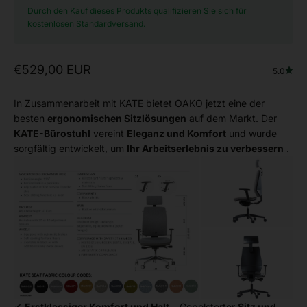
Durch den Kauf dieses Produkts qualifizieren Sie sich für
kostenlosen Standardversand.
Angebot
€529,00 EUR
5.0
In Zusammenarbeit mit KATE bietet OAKO jetzt eine der
besten
ergonomischen Sitzlösungen
auf dem Markt. Der
KATE-Bürostuhl
vereint
Eleganz und Komfort
und wurde
sorgfältig entwickelt, um
Ihr Arbeitserlebnis zu verbessern
.
✔
Erstklassiger Komfort und Halt
– Gepolsterter
Sitz und