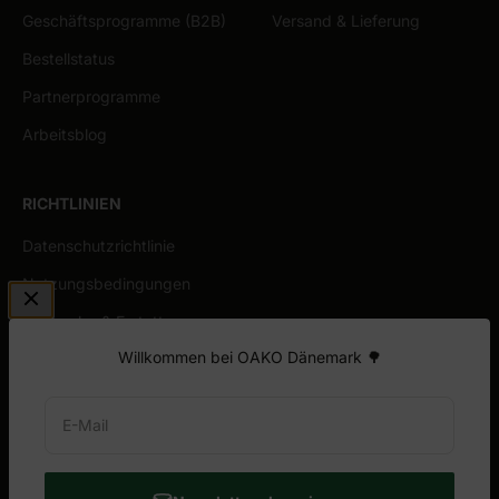
Geschäftsprogramme (B2B)
Versand & Lieferung
Bestellstatus
Partnerprogramme
Arbeitsblog
RICHTLINIEN
Datenschutzrichtlinie
Nutzungsbedingungen
Rückgabe & Erstattung
Willkommen bei OAKO Dänemark 🌳
Allgemeine Garantie
E-Mail