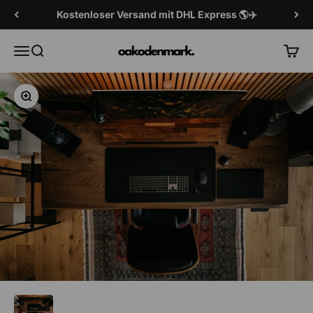
Zum Inhalt springen
Kostenloser Versand mit DHL Express 🌎✈️
OAKO Denmark
Menü
Suche
Wage
Vergrößern