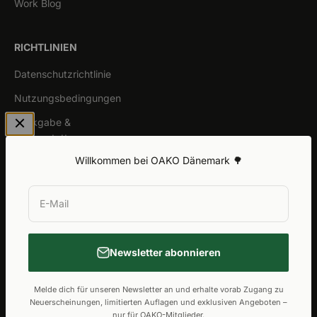
Work Blog
RICHTLINIEN
Datenschutzrichtlinie
Nutzungsbedingungen
Rückgabe &
Rückerstattung
Willkommen bei OAKO Dänemark 🌳
Allgemeine Gewährleistung
E-Mail
Newsletter abonnieren
Melde dich für unseren Newsletter an und erhalte vorab Zugang zu
Neuerscheinungen, limitierten Auflagen und exklusiven Angeboten –
© 2026, OAKO Dänemark.
Unterstützt von Shopify
nur für OAKO-Mitglieder.