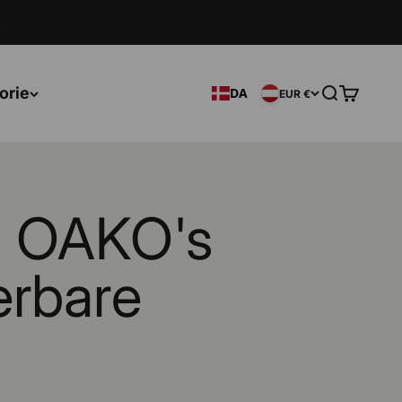
orie
DA
Søg efter
Vogn
EUR €
d OAKO's
erbare