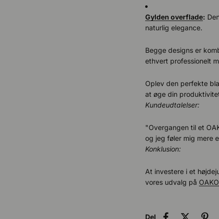
Gylden overflade
:
Denn
naturlig elegance.
Begge designs er komb
ethvert professionelt mi
Oplev den perfekte blan
at øge din produktivit
Kundeudtalelser:
"Overgangen til et OA
og jeg føler mig mere 
Konklusion:
At investere i et højde
vores udvalg på
OAKO
Del