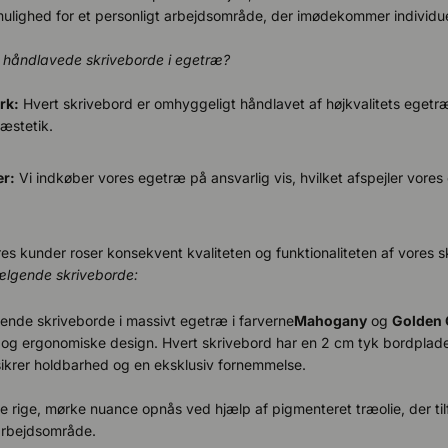
mulighed for et personligt arbejdsområde, der imødekommer individu
håndlavede skriveborde i egetræ?
rk:
Hvert skrivebord er omhyggeligt håndlavet af højkvalitets egetræ,
æstetik.
er:
Vi indkøber vores egetræ på ansvarlig vis, hvilket afspejler vore
es kunder roser konsekvent kvaliteten og funktionaliteten af vores s
ælgende skriveborde:
nde skriveborde i massivt egetræ i farverne
Mahogany
og
Golden 
g ergonomiske design. Hvert skrivebord har en 2 cm tyk bordplad
sikrer holdbarhed og en eksklusiv fornemmelse.
 rige, mørke nuance opnås ved hjælp af pigmenteret træolie, der tilfø
 arbejdsområde.