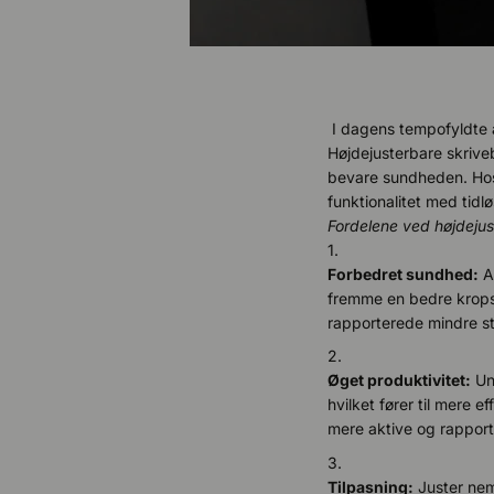
I dagens tempofyldte a
Højdejusterbare skriveb
bevare sundheden. Hos O
funktionalitet med tidl
Fordelene ved højdejus
Forbedret sundhed:
At
fremme en bedre kropsh
rapporterede mindre s
Øget produktivitet:
Und
hvilket fører til mere 
mere aktive og rappor
Tilpasning:
Juster nemt