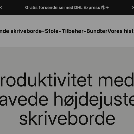
Gratis forsendelse med DHL Express 🌎✈️
nde skriveborde
Stole
Tilbehør
Bundter
Vores hist
produktivitet me
avede højdejust
skriveborde