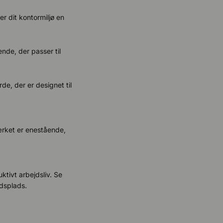
r dit kontormiljø en
de, der passer til
de, der er designet til
ærket er enestående,
ktivt arbejdsliv. Se
jdsplads.