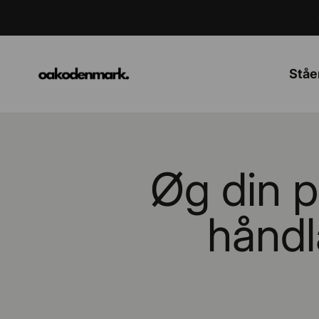
Spring til indhold
OAKO Danmark
Ståe
Øg din 
håndl