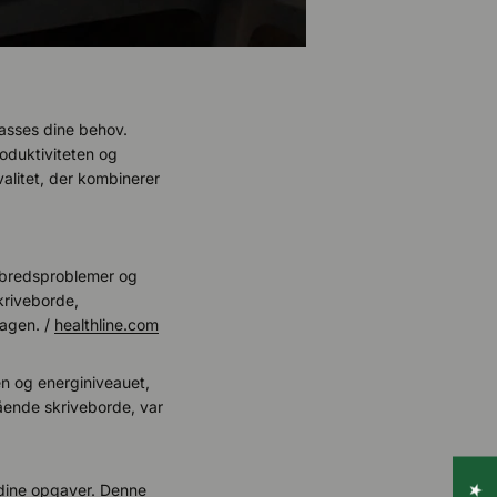
passes dine behov.
roduktiviteten og
valitet, der kombinerer
elbredsproblemer og
kriveborde,
agen. /
healthline.com
n og energiniveauet,
tående skriveborde, var
e dine opgaver. Denne