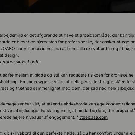
rbejdsmiljø er det afgørende at have et arbejdsområde, der kan til
orde er blevet en hjørnesten for professionelle, der ønsker at øge p
AKO har vi specialiseret os i at fremstille skriveborde i eg af høj k
øst design.
terbare skriveborde:
 skifte mellem at sidde og stå kan reducere risikoen for kroniske h
oldning. En undersøgelse viste, at deltagere, der brugte stående s
tress og træthed sammenlignet med dem, der sad ned hele arbejdsd
ersøgelser har vist, at stående skriveborde kan øge koncentratione
effektive arbejdsdage. Forskning viser, at medarbejdere, der bruger s
terede højere niveauer af engagement. /
steelcase.com
 dit skrivebord til den perfekte højde, så du har komfort under all