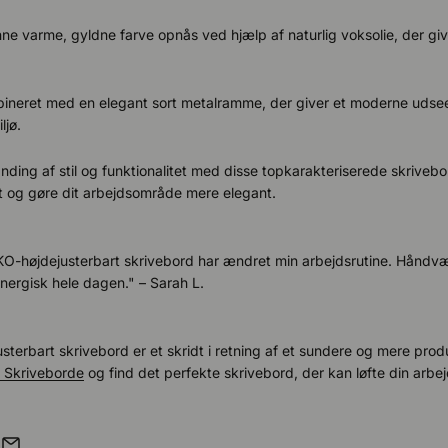
e varme, gyldne farve opnås ved hjælp af naturlig voksolie, der give
ineret med en elegant sort metalramme, der giver et moderne udseen
ljø.
ding af stil og funktionalitet med disse topkarakteriserede skrivebor
et og gøre dit arbejdsområde mere elegant.
KO-højdejusterbart skrivebord har ændret min arbejdsrutine. Håndv
energisk hele dagen." – Sarah L.
justerbart skrivebord er et skridt i retning af et sundere og mere produ
Skriveborde
og find det perfekte skrivebord, der kan løfte din arbe