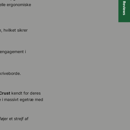
★ Reviews
elle ergonomiske
 hvilket sikrer
s engagement i
kriveborde.
Crust
kendt for deres
e i massivt egetræ med
jer et strejf af