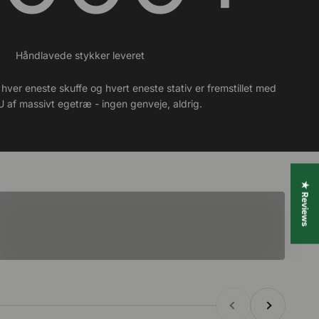
Håndlavede stykker leveret
hver eneste skuffe og hvert eneste stativ er fremstillet med
U af massivt egetræ - ingen genveje, aldrig.
Bundter
★ Reviews
Tidligere
Næste