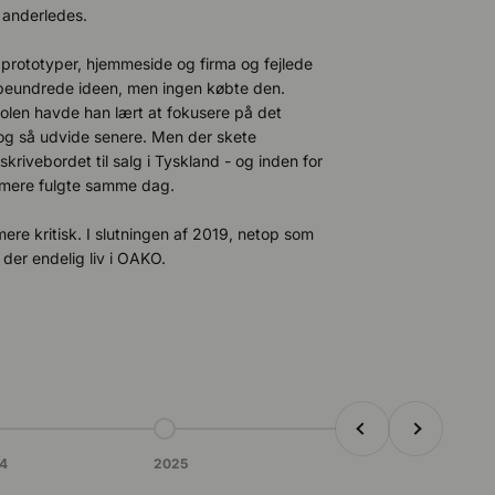
 anderledes.
rototyper, hjemmeside og firma og fejlede
 beundrede ideen, men ingen købte den.
kolen havde han lært at fokusere på det
 og så udvide senere. Men der skete
skrivebordet til salg i Tyskland - og inden for
o mere fulgte samme dag.
re kritisk. I slutningen af 2019, netop som
der endelig liv i OAKO.
Tidligere
Næste
il punkt 6
Gå til punkt 7
4
2025