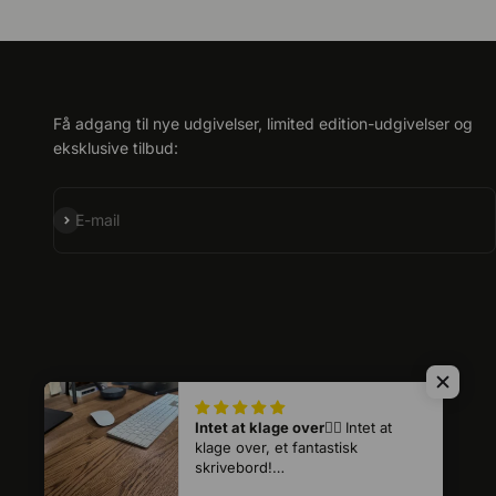
Få adgang til nye udgivelser, limited edition-udgivelser og
eksklusive tilbud:
Abonner
E-mail
Intet at klage over👍🏻
Intet at
klage over, et fantastisk
skrivebord!
Det tog lidt tid at få det leveret,