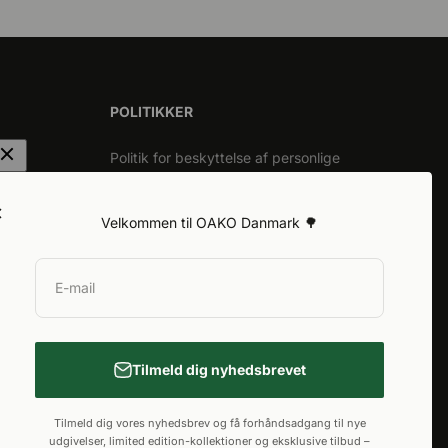
POLITIKKER
Politik for beskyttelse af personlige
oplysninger
evering
Vilkår for service
Velkommen til OAKO Danmark 🌳
Returnering og tilbagebetaling
Generel garanti
E-mail
Tilmeld dig nyhedsbrevet
Tilmeld dig vores nyhedsbrev og få forhåndsadgang til nye
udgivelser, limited edition-kollektioner og eksklusive tilbud –