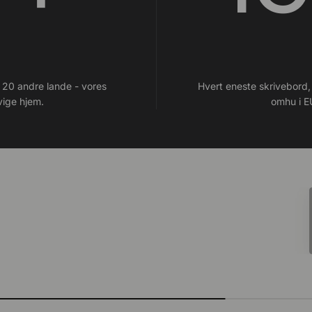
 20 andre lande - vores
Hvert eneste skrivebord, 
vige hjem.
omhu i E
Tilbehør