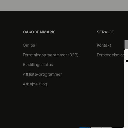
OAKODENMARK
SERVICE
Om os
Kontakt
Forretningsprogrammer (B2B)
Forsendelse og l
Bestillingsstatus
Affiliate-programmer
Arbejde Blog