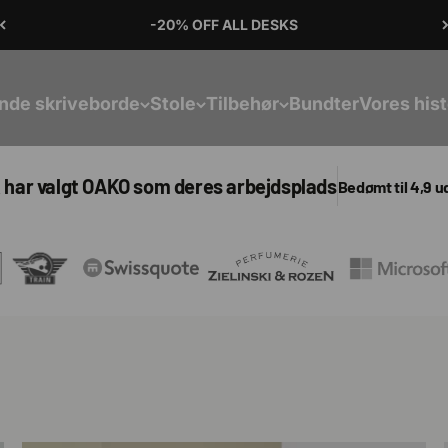
Gratis forsendelse med DHL Express 🌎✈️
nde skriveborde
Stole
Tilbehør
Bundter
Vores hist
k har valgt OAKO som deres arbejdsplads
Bedømt til 4,9 ud