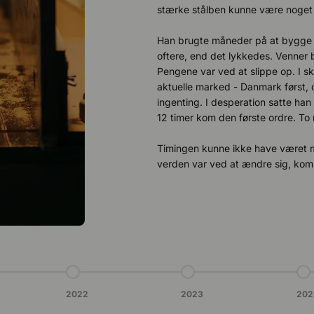
stærke stålben kunne være noget
Han brugte måneder på at bygge p
oftere, end det lykkedes. Venner
Pengene var ved at slippe op. I s
aktuelle marked - Danmark først,
ingenting. I desperation satte han 
12 timer kom den første ordre. T
Timingen kunne ikke have været me
verden var ved at ændre sig, kom 
t 3
Gå til punkt 4
Gå til punkt 5
Gå t
2022
2023
202