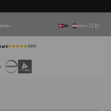
orie
DA
Søg efter
Vogn
EUR €
 af 5
(590)