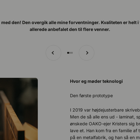
d med den! Den overgik alle mine forventninger. Kvaliteten er helt i
allerede anbefalet den til flere venner.
Tidligere
Næste
Gå til punkt 1
Gå til punkt 2
Gå til punkt 3
Hvor eg møder teknologi
Den første prototype
I 2019 var højdejusterbare skriv
Men de så alle ens ud - laminat, 
ønskede OAKO-ejer Kristers sig br
lave et. Han kom fra en familie af
på en metalfabrik, og han så en