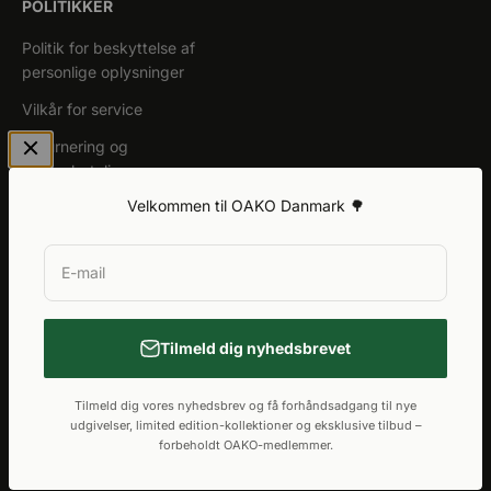
POLITIKKER
Politik for beskyttelse af
personlige oplysninger
Vilkår for service
Returnering og
tilbagebetaling
Velkommen til OAKO Danmark 🌳
Generel garanti
E-mail
Tilmeld dig nyhedsbrevet
Tilmeld dig vores nyhedsbrev og få forhåndsadgang til nye
udgivelser, limited edition-kollektioner og eksklusive tilbud –
© 2026, OAKO Danmark.
Drevet af Shopify
forbeholdt OAKO-medlemmer.