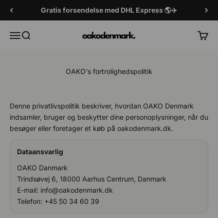
Spring til indhold
Gratis forsendelse med DHL Express 🌎✈️
OAKO Danmark
Menu
Søg efter
Vogn
OAKO's fortrolighedspolitik
Denne privatlivspolitik beskriver, hvordan OAKO Denmark
indsamler, bruger og beskytter dine personoplysninger, når du
besøger eller foretager et køb på oakodenmark.dk.
Dataansvarlig
OAKO Danmark
Trindsøvej 6, 18000 Aarhus Centrum, Danmark
E-mail: info@oakodenmark.dk
Telefon: +45 50 34 60 39