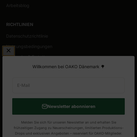
Arbeitsblog
RICHTLINIEN
Datenschutzrichtlinie
Nutzungsbedingungen
Rückgabe & Erstattung
Willkommen bei OAKO Dänemark 🌳
Allgemeine Garantie
E-Mail
Newsletter abonnieren
Melden Sie sich für unseren Newsletter an und erhalten Sie
frühzeitigen Zugang zu Neuerscheinungen, limitierten Produktions-
© 2026, OAKO Denmark.
Powered by Shopify
Drops und exklusiven Angeboten – reserviert für OAKO-Mitglieder.