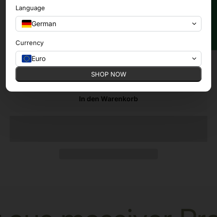
★ Bewertungen
Language
Für Schreibtisch 180x80cm
German
Currency
Anzahl:
Euro
SHOP NOW
In den Warenkorb